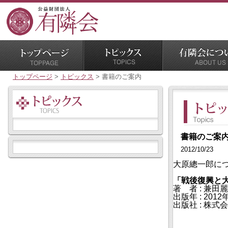
トップページ
>
トピックス
>
書籍のご案内
書籍のご案
2012/10/23
大原總一郎に
「戦後復興と
著 者 : 兼田
出版年 : 20
出版社 : 株式